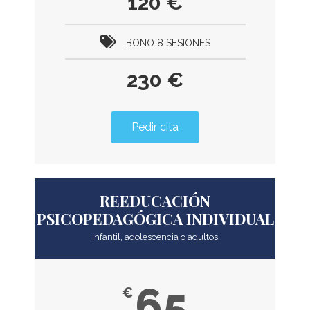
120 €
BONO 8 SESIONES
230 €
Pedir cita
REEDUCACIÓN
PSICOPEDAGÓGICA INDIVIDUAL
Infantil, adolescencia o adultos
65
€